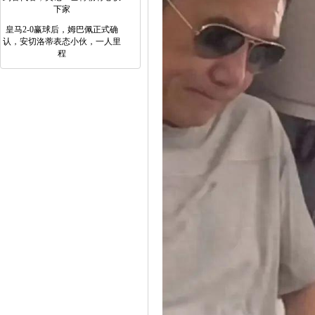
下家
皇马2-0赢球后，姆巴佩正式确
认，安切洛蒂表态小伙，一人里
程