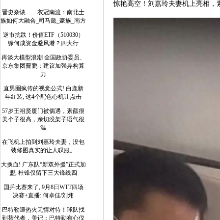
惊艳高空！刘嘉玲夫妻机上亮相，
晋史杂谈——衣冠南渡：南北士
族如何大融合_司马懿_豪族_南方
逆市抗跌！价值ETF（510030）
缘何成资金避风港？四大行
再谈大模型浪潮 全国政协委员、
京东集团曹鹏：建议加强异构算
力
直男圈疯传的视觉公式! 白鹿新
年红装, 这4个配色心机让点击
57岁王祖贤厦门被偶遇，素颜很
美个子很高，亲切没架子语气很
温
在飞机上拍到刘嘉玲夫妻，没包
装修图真实的让人叹服。
大换血! 广东队“新双外援”正式加
盟, 杜锋仅留下三大锋线四
国乒比赛来了, 9月8日WTT四场
决赛+直播: 何卓佳/刘炜
巴特勒遭热火无情对待！球队找
到替代者，美记：巴特勒有心仪