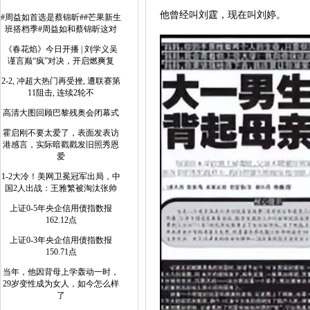
他曾经叫刘霆，现在叫刘婷。
#周益如首选是蔡锦昕##芒果新生
班搭档季#周益如和蔡锦昕这对
《春花焰》今日开播 | 刘学义吴
谨言巅“疯”对决，开启燃爽复
2-2, 冲超大热门再受挫, 遭联赛第
11阻击, 连续2轮不
高清大图回顾巴黎残奥会闭幕式
霍启刚不要太爱了，表面发表访
港感言，实际暗戳戳发旧照秀恩
爱
1-2大冷！美网卫冕冠军出局，中
国2人出战：王雅繁被淘汰张帅
上证0-5年央企信用债指数报
162.12点
上证0-3年央企信用债指数报
150.71点
当年，他因背母上学轰动一时，
29岁变性成为女人，如今怎么样
了