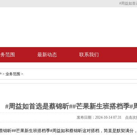
#周益如首
业务范围
最新动态
联系我们
户
>
业务范围
>
#周益如首选是蔡锦昕##芒果新生班搭档季
发布日期：2024-10-14 07:31 点击次
蔡锦昕##芒果新生班搭档季#周益如和蔡锦昕这对搭档，简直是默契满分，芒果