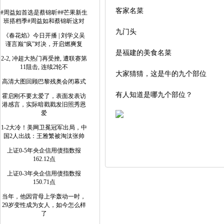
客家名菜
#周益如首选是蔡锦昕##芒果新生
班搭档季#周益如和蔡锦昕这对
九门头
《春花焰》今日开播 | 刘学义吴
谨言巅“疯”对决，开启燃爽复
是福建的美食名菜
2-2, 冲超大热门再受挫, 遭联赛第
11阻击, 连续2轮不
大家猜猜，这是牛的九个部位
高清大图回顾巴黎残奥会闭幕式
有人知道是哪九个部位？
霍启刚不要太爱了，表面发表访
港感言，实际暗戳戳发旧照秀恩
爱
1-2大冷！美网卫冕冠军出局，中
国2人出战：王雅繁被淘汰张帅
上证0-5年央企信用债指数报
162.12点
上证0-3年央企信用债指数报
150.71点
当年，他因背母上学轰动一时，
29岁变性成为女人，如今怎么样
了