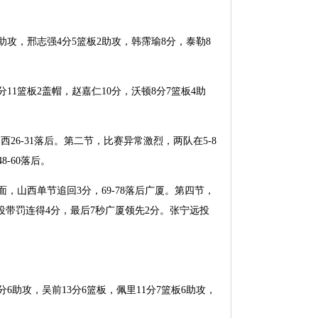
4助攻，邢志强4分5篮板2助攻，韩霈瑜8分，泰勒8
11篮板2盖帽，赵嘉仁10分，沃顿8分7篮板4助
6-31落后。第二节，比赛异常激烈，两队在5-8
-60落后。
山西单节追回3分，69-78落后广厦。第四节，
投带罚连得4分，最后7秒广厦领先2分。张宁远投
6助攻，吴前13分6篮板，佩里11分7篮板6助攻，