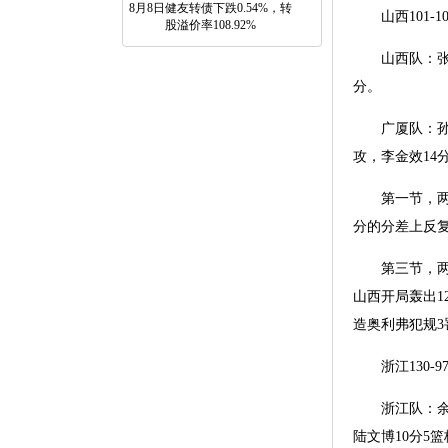
8月8日健友转债下跌0.54%，转
山西101-1
股溢价率108.92%
山西队：张宁1
分。
广厦队：孙铭徽
攻，李金效14
第一节，两队进
分的分差上反复
第三节，两队
山西开局轰出1
造奥利弗犯规3
浙江130-9
浙江队：余嘉豪
陆文博10分5