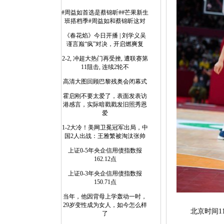
#周益如首选是蔡锦昕##芒果新生
班搭档季#周益如和蔡锦昕这对
《春花焰》今日开播 | 刘学义吴
谨言巅“疯”对决，开启燃爽复
2-2, 冲超大热门再受挫, 遭联赛第
11阻击, 连续2轮不
高清大图回顾巴黎残奥会闭幕式
霍启刚不要太爱了，表面发表访
港感言，实际暗戳戳发旧照秀恩
爱
1-2大冷！美网卫冕冠军出局，中
国2人出战：王雅繁被淘汰张帅
上证0-5年央企信用债指数报
162.12点
上证0-3年央企信用债指数报
150.71点
当年，他因背母上学轰动一时，
29岁变性成为女人，如今怎么样
北京时间11月
了