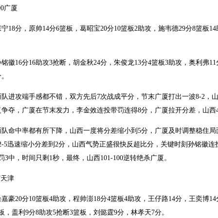
00广厦
8分，原帅14分6篮板，葛昭宝20分10篮板2助攻，施韦德29分8篮板1
16分16助攻3抢断，胡金秋24分，朱俊龙13分4篮板3助攻，奥利弗11分
分。
攻端手感都不错，双方先后7次战成平分，节末广厦打出一波8-2，山西2
争夺，广厦在节末发力，李金效连投带罚连得8分，广厦拉开分差，山西48
命中率都有所下降，山西一度将分差缩小到5分，广厦及时调整稳住局面，
2-5迅速缩小分差到2分，山西气势正盛很快反超比分，关键时刻孙铭徽连
罚3中，时间只剩1秒，最终，山西101-100逆转绝杀广厦。
7天津
20分10篮板4助攻，程帅澎18分4篮板4助攻，王仔路14分，王奕博14分
篮板，盖利9分8助攻5抢断3篮板，刘懿霆9分，林孝天7分。