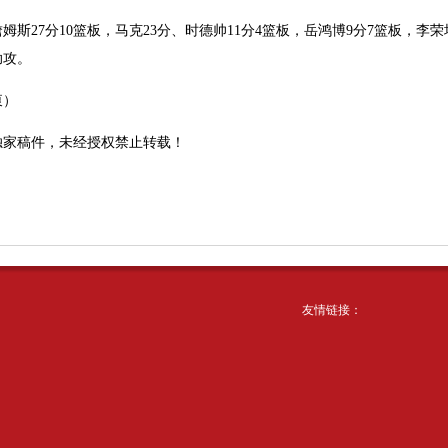
27分10篮板，马克23分、时德帅11分4篮板，岳鸿博9分7篮板，李荣
助攻。
）
独家稿件，未经授权禁止转载！
友情链接：