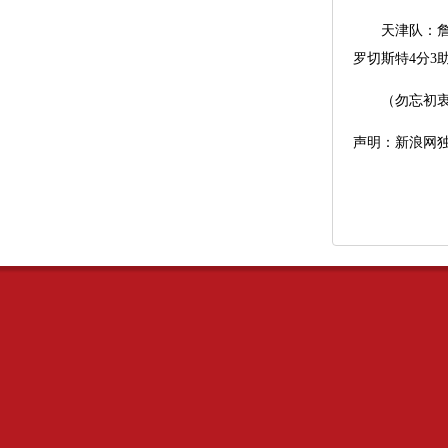
天津队：詹姆斯
罗切斯特4分3
（勿忘初衷
声明：新浪网