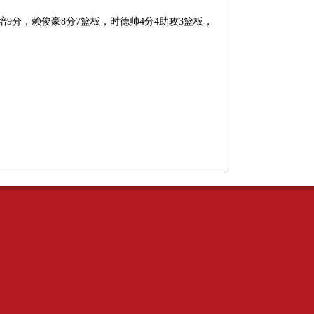
培9分，赖俊豪8分7篮板，时德帅4分4助攻3篮板，