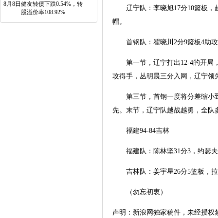
8月8日健友转债下跌0.54%，转
辽宁队：李晓旭17分10篮板，赵继
股溢价率108.92%
帽。
首钢队：翟晓川2分9篮板4助攻4抢
第一节，辽宁打出12-4的开局，
攻得手，丛明晨三分入网，辽宁领先
第三节，首钢一度将分差缩小到1分
先。末节，辽宁队越战越勇，全队多
福建94-84吉林
福建队：陈林坚31分3，约瑟夫-杨
吉林队：姜宇星26分5篮板，拉科塞
（勿忘初衷）
声明：新浪网独家稿件，未经授权