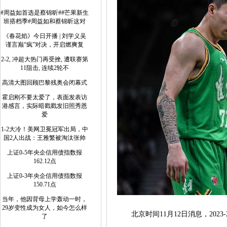
#周益如首选是蔡锦昕##芒果新生
班搭档季#周益如和蔡锦昕这对
《春花焰》今日开播 | 刘学义吴
谨言巅“疯”对决，开启燃爽复
2-2, 冲超大热门再受挫, 遭联赛第
11阻击, 连续2轮不
高清大图回顾巴黎残奥会闭幕式
霍启刚不要太爱了，表面发表访
港感言，实际暗戳戳发旧照秀恩
爱
1-2大冷！美网卫冕冠军出局，中
国2人出战：王雅繁被淘汰张帅
上证0-5年央企信用债指数报
162.12点
上证0-3年央企信用债指数报
150.71点
当年，他因背母上学轰动一时，
29岁变性成为女人，如今怎么样
北京时间11月12日消息，2023-2
了